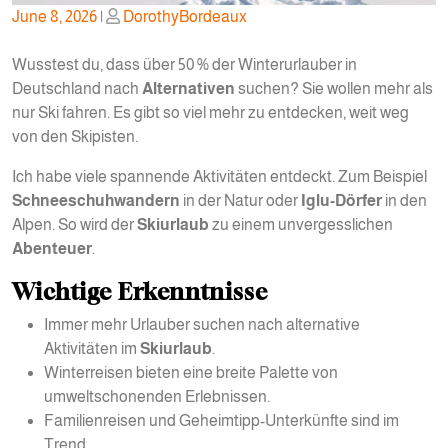
Posted
Posted
June 8, 2026
|
DorothyBordeaux
on
on
Wusstest du, dass über 50 % der Winterurlauber in
Deutschland nach
Alternativen
suchen? Sie wollen mehr als
nur Ski fahren. Es gibt so viel mehr zu entdecken, weit weg
von den Skipisten.
Ich habe viele spannende Aktivitäten entdeckt. Zum Beispiel
Schneeschuhwandern
in der Natur oder
Iglu-Dörfer
in den
Alpen. So wird der
Skiurlaub
zu einem unvergesslichen
Abenteuer
.
Wichtige Erkenntnisse
Immer mehr Urlauber suchen nach alternative
Aktivitäten im
Skiurlaub
.
Winterreisen bieten eine breite Palette von
umweltschonenden Erlebnissen.
Familienreisen und Geheimtipp-Unterkünfte sind im
Trend.