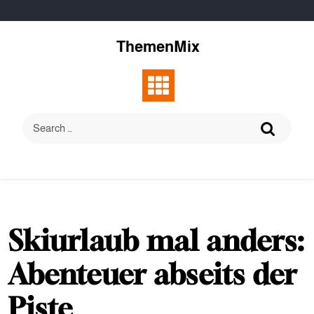
Skip
to
content
ThemenMix
Skiurlaub mal anders:
Abenteuer abseits der
Piste