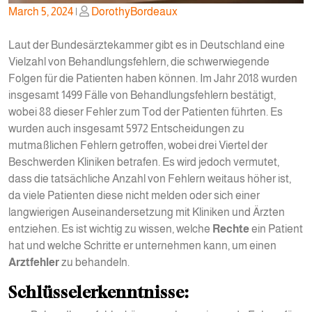
Posted
Posted
March 5, 2024
|
DorothyBordeaux
on
on
Laut der Bundesärztekammer gibt es in Deutschland eine
Vielzahl von Behandlungsfehlern, die schwerwiegende
Folgen für die Patienten haben können. Im Jahr 2018 wurden
insgesamt 1499 Fälle von Behandlungsfehlern bestätigt,
wobei 88 dieser Fehler zum Tod der Patienten führten. Es
wurden auch insgesamt 5972 Entscheidungen zu
mutmaßlichen Fehlern getroffen, wobei drei Viertel der
Beschwerden Kliniken betrafen. Es wird jedoch vermutet,
dass die tatsächliche Anzahl von Fehlern weitaus höher ist,
da viele Patienten diese nicht melden oder sich einer
langwierigen Auseinandersetzung mit Kliniken und Ärzten
entziehen. Es ist wichtig zu wissen, welche
Rechte
ein Patient
hat und welche Schritte er unternehmen kann, um einen
Arztfehler
zu behandeln.
Schlüsselerkenntnisse: