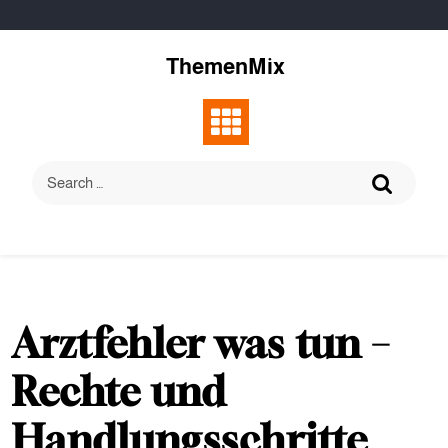
Skip
to
content
ThemenMix
Arztfehler was tun –
Rechte und
Handlungsschritte