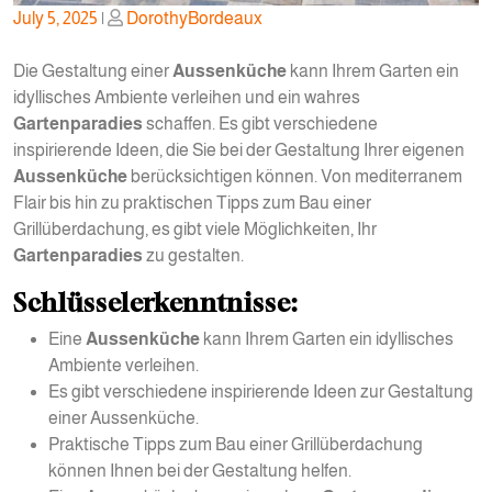
Posted
Posted
July 5, 2025
|
DorothyBordeaux
on
on
Die Gestaltung einer
Aussenküche
kann Ihrem Garten ein
idyllisches Ambiente verleihen und ein wahres
Gartenparadies
schaffen. Es gibt verschiedene
inspirierende Ideen, die Sie bei der Gestaltung Ihrer eigenen
Aussenküche
berücksichtigen können. Von mediterranem
Flair bis hin zu praktischen Tipps zum Bau einer
Grillüberdachung, es gibt viele Möglichkeiten, Ihr
Gartenparadies
zu gestalten.
Schlüsselerkenntnisse:
Eine
Aussenküche
kann Ihrem Garten ein idyllisches
Ambiente verleihen.
Es gibt verschiedene inspirierende Ideen zur Gestaltung
einer Aussenküche.
Praktische Tipps zum Bau einer Grillüberdachung
können Ihnen bei der Gestaltung helfen.