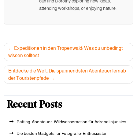
can find Dorothy exploring new ideas,
attending workshops, or enjoying nature.
Post
Expeditionen in den Tropenwald: Was du unbedingt
navigation
wissen solltest
Entdecke die Welt: Die spannendsten Abenteuer fernab
der Touristenpfade
Recent Posts
Rafting-Abenteuer: Wildwasseraction für Adrenalinjunkies
Die besten Gadgets für Fotografie-Enthusiasten