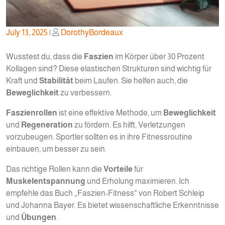
Posted
Posted
July 13, 2025
|
DorothyBordeaux
on
on
Wusstest du, dass die
Faszien
im Körper über 30 Prozent
Kollagen sind? Diese elastischen Strukturen sind wichtig für
Kraft und
Stabilität
beim Laufen. Sie helfen auch, die
Beweglichkeit
zu verbessern.
Faszienrollen
ist eine effektive Methode, um
Beweglichkeit
und
Regeneration
zu fördern. Es hilft, Verletzungen
vorzubeugen. Sportler sollten es in ihre Fitnessroutine
einbauen, um besser zu sein.
Das richtige Rollen kann die
Vorteile
für
Muskelentspannung
und Erholung maximieren. Ich
empfehle das Buch „Faszien-Fitness“ von Robert Schleip
und Johanna Bayer. Es bietet wissenschaftliche Erkenntnisse
und
Übungen
.