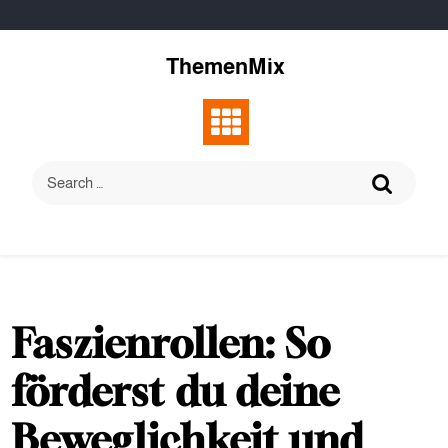
Skip
to
content
ThemenMix
Faszienrollen: So
förderst du deine
Beweglichkeit und