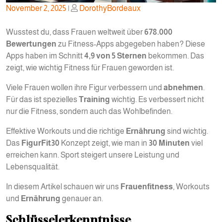
Posted
Posted
November 2, 2025
|
DorothyBordeaux
on
on
Wusstest du, dass Frauen weltweit über
678.000
Bewertungen
zu Fitness-Apps abgegeben haben? Diese
Apps haben im Schnitt
4,9 von 5 Sternen
bekommen. Das
zeigt, wie wichtig Fitness für Frauen geworden ist.
Viele Frauen wollen ihre Figur verbessern und
abnehmen
.
Für das ist spezielles
Training
wichtig. Es verbessert nicht
nur die Fitness, sondern auch das Wohlbefinden.
Effektive Workouts und die richtige
Ernährung
sind wichtig.
Das
FigurFit30
Konzept zeigt, wie man in
30 Minuten
viel
erreichen kann. Sport steigert unsere Leistung und
Lebensqualität.
In diesem Artikel schauen wir uns
Frauenfitness
, Workouts
und
Ernährung
genauer an.
Schlüsselerkenntnisse