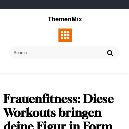
Skip
to
content
ThemenMix
Frauenfitness: Diese
Workouts bringen
deine Figur in Form