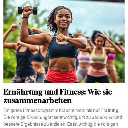
Ernährung und Fitness: Wie sie
zusammenarbeiten
Ein gutes Fitnessprogramm braucht mehr als nur
Training.
Die richtige
Ernährung
ist sehr wichtig, um zu
abnehmen
und
bessere Ergebnisse zu erzielen. Es ist wichtig, die richtigen