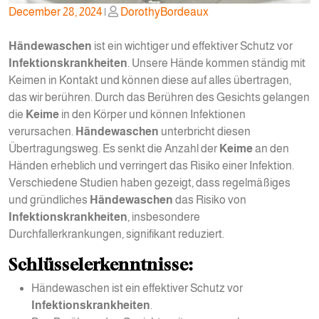
Posted
Posted
December 28, 2024
|
DorothyBordeaux
on
on
Händewaschen
ist ein wichtiger und effektiver Schutz vor
Infektionskrankheiten
. Unsere Hände kommen ständig mit
Keimen in Kontakt und können diese auf alles übertragen,
das wir berühren. Durch das Berühren des Gesichts gelangen
die
Keime
in den Körper und können Infektionen
verursachen.
Händewaschen
unterbricht diesen
Übertragungsweg. Es senkt die Anzahl der
Keime
an den
Händen erheblich und verringert das Risiko einer Infektion.
Verschiedene Studien haben gezeigt, dass regelmäßiges
und gründliches
Händewaschen
das Risiko von
Infektionskrankheiten
, insbesondere
Durchfallerkrankungen, signifikant reduziert.
Schlüsselerkenntnisse:
Händewaschen ist ein effektiver Schutz vor
Infektionskrankheiten
.