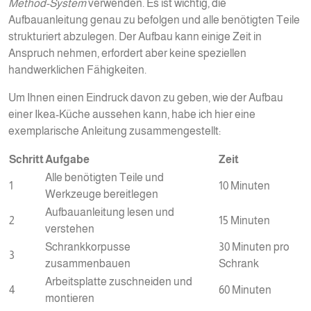
Method-System
verwenden. Es ist wichtig, die
Aufbauanleitung genau zu befolgen und alle benötigten Teile
strukturiert abzulegen. Der Aufbau kann einige Zeit in
Anspruch nehmen, erfordert aber keine speziellen
handwerklichen Fähigkeiten.
Um Ihnen einen Eindruck davon zu geben, wie der Aufbau
einer Ikea-Küche aussehen kann, habe ich hier eine
exemplarische Anleitung zusammengestellt:
Schritt
Aufgabe
Zeit
Alle benötigten Teile und
1
10 Minuten
Werkzeuge bereitlegen
Aufbauanleitung lesen und
2
15 Minuten
verstehen
Schrankkorpusse
30 Minuten pro
3
zusammenbauen
Schrank
Arbeitsplatte zuschneiden und
4
60 Minuten
montieren