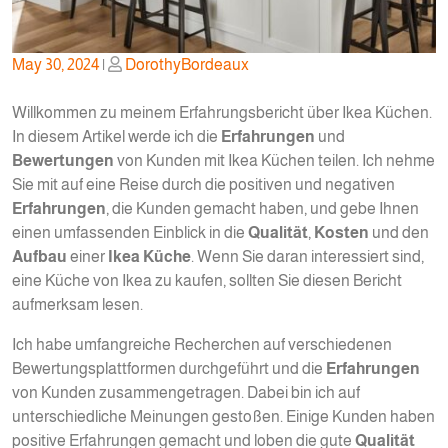
Posted
Posted
May 30, 2024
|
DorothyBordeaux
on
on
Willkommen zu meinem Erfahrungsbericht über Ikea Küchen.
In diesem Artikel werde ich die
Erfahrungen
und
Bewertungen
von Kunden mit Ikea Küchen teilen. Ich nehme
Sie mit auf eine Reise durch die positiven und negativen
Erfahrungen
, die Kunden gemacht haben, und gebe Ihnen
einen umfassenden Einblick in die
Qualität
,
Kosten
und den
Aufbau
einer
Ikea Küche
. Wenn Sie daran interessiert sind,
eine Küche von Ikea zu kaufen, sollten Sie diesen Bericht
aufmerksam lesen.
Ich habe umfangreiche Recherchen auf verschiedenen
Bewertungsplattformen durchgeführt und die
Erfahrungen
von Kunden zusammengetragen. Dabei bin ich auf
unterschiedliche Meinungen gestoßen. Einige Kunden haben
positive Erfahrungen gemacht und loben die gute
Qualität