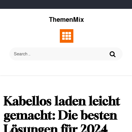
Skip
to
content
ThemenMix
Kabellos laden leicht
gemacht: Die besten
Lösungen für 2024