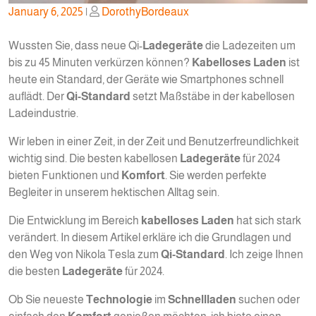
Posted
Posted
January 6, 2025
|
DorothyBordeaux
on
on
Wussten Sie, dass neue Qi-
Ladegeräte
die Ladezeiten um
bis zu 45 Minuten verkürzen können?
Kabelloses Laden
ist
heute ein Standard, der Geräte wie Smartphones schnell
auflädt. Der
Qi-Standard
setzt Maßstäbe in der kabellosen
Ladeindustrie.
Wir leben in einer Zeit, in der Zeit und Benutzerfreundlichkeit
wichtig sind. Die besten kabellosen
Ladegeräte
für 2024
bieten Funktionen und
Komfort
. Sie werden perfekte
Begleiter in unserem hektischen Alltag sein.
Die Entwicklung im Bereich
kabelloses Laden
hat sich stark
verändert. In diesem Artikel erkläre ich die Grundlagen und
den Weg von Nikola Tesla zum
Qi-Standard
. Ich zeige Ihnen
die besten
Ladegeräte
für 2024.
Ob Sie neueste
Technologie
im
Schnellladen
suchen oder