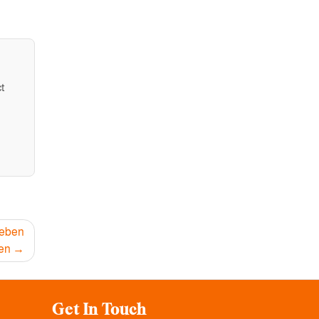
t
Leben
en
Get In Touch