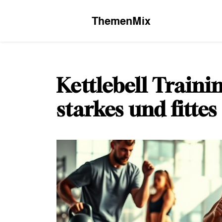
Skip
to
ThemenMix
content
Kettlebell Traini
starkes und fitte