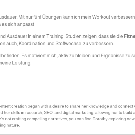
nd Ausdauer. Mit nur fünf Übungen kann ich mein Workout verbessern.
 es sich anpasst.
 und Ausdauer in einem Training. Studien zeigen, dass sie die
Fitn
fen auch, Koordination und Stoffwechsel zu verbessern.
lbefinden. Es motiviert mich, aktiv zu bleiben und Ergebnisse zu 
meine Leistung.
content creation began with a desire to share her knowledge and connect 
 her skills in research, SEO, and digital marketing, allowing her to build 
e’s not crafting compelling narratives, you can find Dorothy exploring new
ing nature.