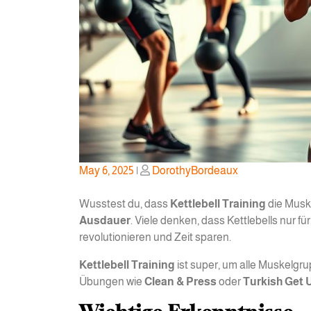
Posted
Posted
May 6, 2025
|
DorothyBordeaux
on
on
Wusstest du, dass
Kettlebell Training
die Musk
Ausdauer
. Viele denken, dass Kettlebells nur 
revolutionieren und Zeit sparen.
Kettlebell Training
ist super, um alle Muskelgrup
Übungen wie
Clean & Press
oder
Turkish Get 