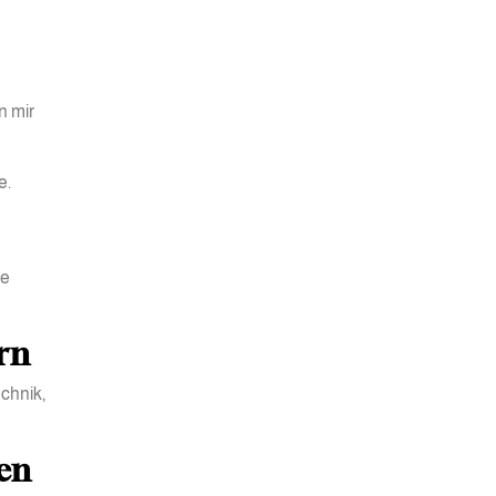
n mir
e.
ne
ern
chnik,
ten