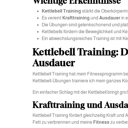
Wichtige Erkenntnisse
Kettlebell Training
stärkt die Oberkörpermu
Es vereint
Krafttraining
und
Ausdauer
in 
Die Übungen sind gelenkschonend und pla
Kettlebells fördern die Beweglichkeit und Ke
Ein abwechslungsreiches Training ist mit Kett
Kettlebell Training: D
Ausdauer
Kettlebell Training hat mein Fitnessprogramm ber
Kettlebell-Übungen trainiere ich mein ganzes Kö
Ein einfacher Schlag mit der Kettlebell bringt gr
Krafttraining und Ausd
Kettlebell Training fördert gleichzeitig Kraft un
Fett zu verbrennen und meine
Fitness
zu verbe