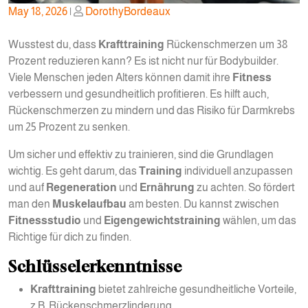
Posted
Posted
May 18, 2026
|
DorothyBordeaux
on
on
Wusstest du, dass
Krafttraining
Rückenschmerzen um 38
Prozent reduzieren kann? Es ist nicht nur für Bodybuilder.
Viele Menschen jeden Alters können damit ihre
Fitness
verbessern und gesundheitlich profitieren. Es hilft auch,
Rückenschmerzen zu mindern und das Risiko für Darmkrebs
um 25 Prozent zu senken.
Um sicher und effektiv zu trainieren, sind die Grundlagen
wichtig. Es geht darum, das
Training
individuell anzupassen
und auf
Regeneration
und
Ernährung
zu achten. So fördert
man den
Muskelaufbau
am besten. Du kannst zwischen
Fitnessstudio
und
Eigengewichtstraining
wählen, um das
Richtige für dich zu finden.
Schlüsselerkenntnisse
Krafttraining
bietet zahlreiche gesundheitliche Vorteile,
z.B. Rückenschmerzlinderung.