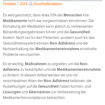
Posted
Posted
October 1, 2024
|
DorothyBordeaux
on
on
Es wird geschätzt, dass etwa 50% der
Menschen
ihre
Medikamente
nicht wie vorgeschrieben einnehmen. Die
Einhaltung der Medikation kann jedoch zu verbesserten
Behandlungsergebnissen führen und die
Gesundheit
fördern. Nicht nur für den Patienten, sondern auch für das
Gesundheitssystem können
Non-Adhärenz
und die
Nichteinhaltung der
Medikamenteneinnahme
ernsthafte
Probleme verursachen.
Es ist wichtig,
Maßnahmen
zu ergreifen, um die
Non-
Adhärenz
zu bekämpfen und die
Medikamenteneinnahme
zu fördern. In diesem Artikel werden wir uns mit
verschiedenen Arten der
Non-Adhärenz
befassen, die
Auswirkungen auf die
Gesundheit
haben können, und
Lösungen
und
Alternativen
zur Verbesserung der
Medikamentencompliance betrachten.