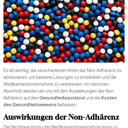
Es ist wichtig, die verschiedenen Arten der Non-Adhärenz zu
adressieren, um bessere Lösungen zu entwickeln und die
Medikamenteneinnahme zu verbessern. Im nächsten
Abschnitt werden wir uns mit den Auswirkungen der Non-
Adhärenz auf den
Gesundheitszustand
und die
Kosten
des Gesundheitswesens
befassen.
Auswirkungen der Non-Adhärenz
Die Nichtbeachtung der Medikamenteneinnahme kann zu