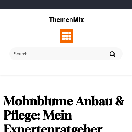
Skip
to
content
ThemenMix
Mohnblume Anbau &
Pflege: Mein
Expertenratgeber