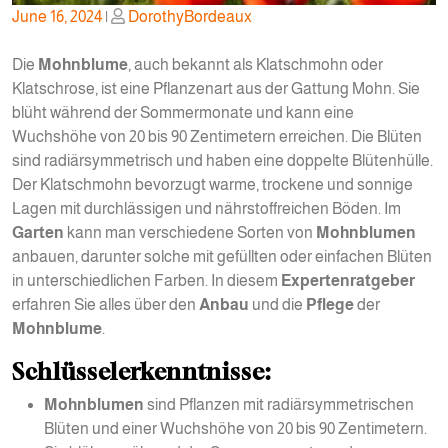
Posted
Posted
June 16, 2024
|
DorothyBordeaux
on
on
Die
Mohnblume
, auch bekannt als Klatschmohn oder
Klatschrose, ist eine Pflanzenart aus der Gattung Mohn. Sie
blüht während der Sommermonate und kann eine
Wuchshöhe von 20 bis 90 Zentimetern erreichen. Die Blüten
sind radiärsymmetrisch und haben eine doppelte Blütenhülle.
Der Klatschmohn bevorzugt warme, trockene und sonnige
Lagen mit durchlässigen und nährstoffreichen Böden. Im
Garten
kann man verschiedene Sorten von
Mohnblumen
anbauen, darunter solche mit gefüllten oder einfachen Blüten
in unterschiedlichen Farben. In diesem
Expertenratgeber
erfahren Sie alles über den
Anbau
und die
Pflege
der
Mohnblume
.
Schlüsselerkenntnisse:
Mohnblumen
sind Pflanzen mit radiärsymmetrischen
Blüten und einer Wuchshöhe von 20 bis 90 Zentimetern.