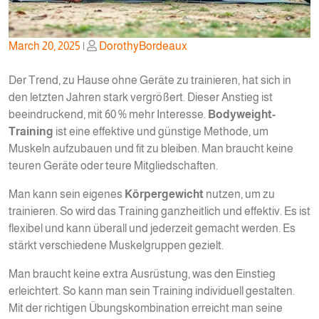
Posted
Posted
March 20, 2025
|
DorothyBordeaux
on
on
Der Trend, zu Hause ohne Geräte zu trainieren, hat sich in
den letzten Jahren stark vergrößert. Dieser Anstieg ist
beeindruckend, mit 60 % mehr Interesse.
Bodyweight-
Training
ist eine effektive und günstige Methode, um
Muskeln aufzubauen und fit zu bleiben. Man braucht keine
teuren Geräte oder teure Mitgliedschaften.
Man kann sein eigenes
Körpergewicht
nutzen, um zu
trainieren. So wird das Training ganzheitlich und effektiv. Es ist
flexibel und kann überall und jederzeit gemacht werden. Es
stärkt verschiedene Muskelgruppen gezielt.
Man braucht keine extra Ausrüstung, was den Einstieg
erleichtert. So kann man sein Training individuell gestalten.
Mit der richtigen Übungskombination erreicht man seine