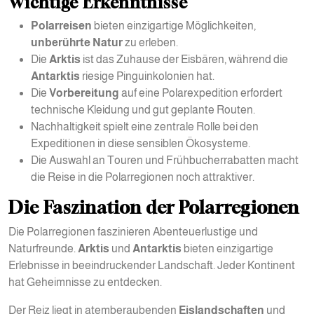
Wichtige Erkenntnisse
Polarreisen
bieten einzigartige Möglichkeiten,
unberührte Natur
zu erleben.
Die
Arktis
ist das Zuhause der Eisbären, während die
Antarktis
riesige Pinguinkolonien hat.
Die
Vorbereitung
auf eine Polarexpedition erfordert
technische Kleidung und gut geplante Routen.
Nachhaltigkeit spielt eine zentrale Rolle bei den
Expeditionen in diese sensiblen Ökosysteme.
Die Auswahl an Touren und Frühbucherrabatten macht
die Reise in die Polarregionen noch attraktiver.
Die Faszination der Polarregionen
Die Polarregionen faszinieren Abenteuerlustige und
Naturfreunde.
Arktis
und
Antarktis
bieten einzigartige
Erlebnisse in beeindruckender Landschaft. Jeder Kontinent
hat Geheimnisse zu entdecken.
Der Reiz liegt in atemberaubenden
Eislandschaften
und