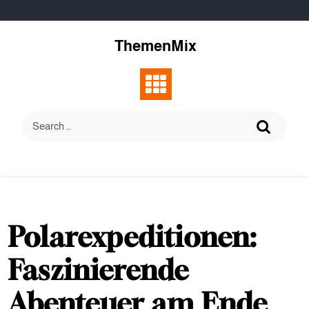
Skip
to
content
ThemenMix
Polarexpeditionen:
Faszinierende
Abenteuer am Ende