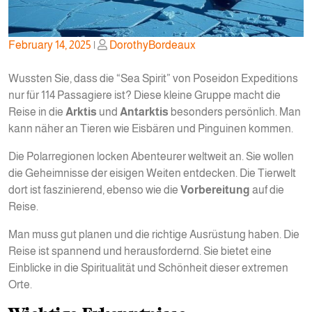
Posted
Posted
February 14, 2025
|
DorothyBordeaux
on
on
Wussten Sie, dass die “Sea Spirit” von Poseidon Expeditions
nur für 114 Passagiere ist? Diese kleine Gruppe macht die
Reise in die
Arktis
und
Antarktis
besonders persönlich. Man
kann näher an Tieren wie Eisbären und Pinguinen kommen.
Die Polarregionen locken Abenteurer weltweit an. Sie wollen
die Geheimnisse der eisigen Weiten entdecken. Die Tierwelt
dort ist faszinierend, ebenso wie die
Vorbereitung
auf die
Reise.
Man muss gut planen und die richtige Ausrüstung haben. Die
Reise ist spannend und herausfordernd. Sie bietet eine
Einblicke in die Spiritualität und Schönheit dieser extremen
Orte.