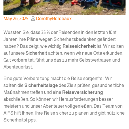
Posted
Posted
May 26, 2025
|
DorothyBordeaux
on
on
Wussten Sie, dass 35 % der Reisenden in den letzten fünf
Jahren ihre Pläne wegen Sicherheitsbedenken geändert
haben? Das zeigt, wie wichtig
Reisesicherheit
ist. Wir sollten
auf unsere
Sicherheit
achten, wenn wir neue Orte erkunden.
Gut vorbereitet, führt uns das zu mehr Selbstvertrauen und
Abenteuerlust.
Eine gute Vorbereitung macht die Reise sorgenfrei. Wir
sollten die
Sicherheitslage
des Ziels prüfen, gesundheitliche
Maßnahmen treffen und eine
Reiseversicherung
abschließen. So können wir Herausforderungen besser
meistern und unser Abenteuer voll genießen. Das Team von
AIFS hilft Ihnen, Ihre Reise sicher zu planen und gibt nützliche
Sicherheitstipps.