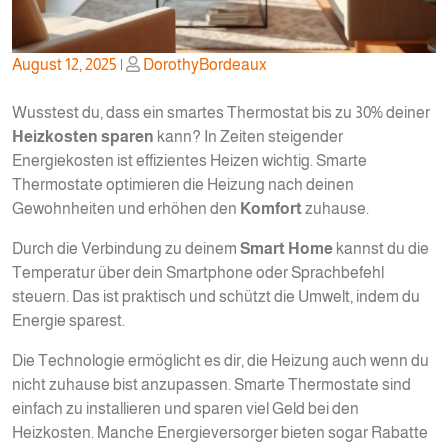
Posted
Posted
August 12, 2025
|
DorothyBordeaux
on
on
Wusstest du, dass ein smartes Thermostat bis zu 30% deiner
Heizkosten sparen
kann? In Zeiten steigender
Energiekosten ist effizientes Heizen wichtig. Smarte
Thermostate optimieren die Heizung nach deinen
Gewohnheiten und erhöhen den
Komfort
zuhause.
Durch die Verbindung zu deinem
Smart Home
kannst du die
Temperatur über dein Smartphone oder Sprachbefehl
steuern. Das ist praktisch und schützt die Umwelt, indem du
Energie sparest.
Die Technologie ermöglicht es dir, die Heizung auch wenn du
nicht zuhause bist anzupassen. Smarte Thermostate sind
einfach zu installieren und sparen viel Geld bei den
Heizkosten. Manche Energieversorger bieten sogar Rabatte