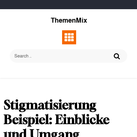
Skip
to
content
ThemenMix
Stigmatisierung
Beispiel: Einblicke
und Umgang