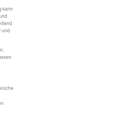
g kann
 und
ießend
r und
n,
passen
erüche
en