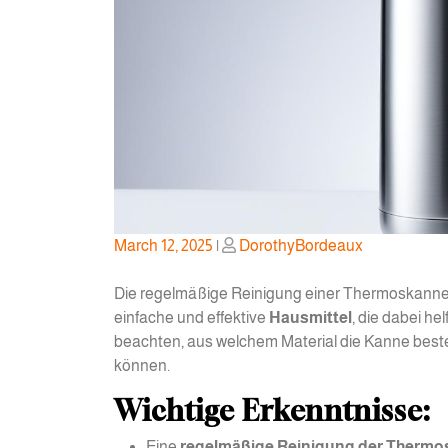
Posted
Posted
March 12, 2025
|
DorothyBordeaux
on
on
Die regelmäßige Reinigung einer Thermoskanne 
einfache und effektive
Hausmittel
, die dabei he
beachten, aus welchem Material die Kanne beste
können.
Wichtige Erkenntnisse:
Eine
regelmäßige Reinigung der Therm