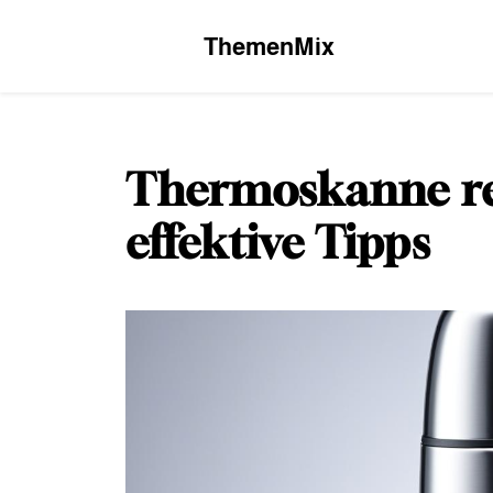
Skip
to
ThemenMix
content
Thermoskanne re
effektive Tipps