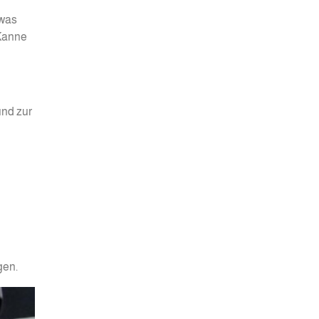
twas
 Kanne
nd zur
gen.