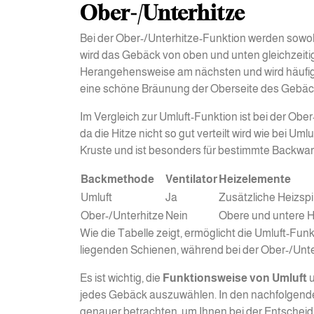
Ober-/Unterhitze
Bei der Ober-/Unterhitze-Funktion werden sowohl
wird das Gebäck von oben und unten gleichzeiti
Herangehensweise am nächsten und wird häufig 
eine schöne Bräunung der Oberseite des Gebäcks
Im Vergleich zur Umluft-Funktion ist bei der Ob
da die Hitze nicht so gut verteilt wird wie bei Um
Kruste und ist besonders für bestimmte Backwar
Backmethode
Ventilator
Heizelemente
Umluft
Ja
Zusätzliche Heizspi
Ober-/Unterhitze
Nein
Obere und untere 
Wie die Tabelle zeigt, ermöglicht die Umluft-Fu
liegenden Schienen, während bei der Ober-/Unte
Es ist wichtig, die
Funktionsweise von Umluft
u
jedes Gebäck auszuwählen. In den nachfolgende
genauer betrachten, um Ihnen bei der Entscheid