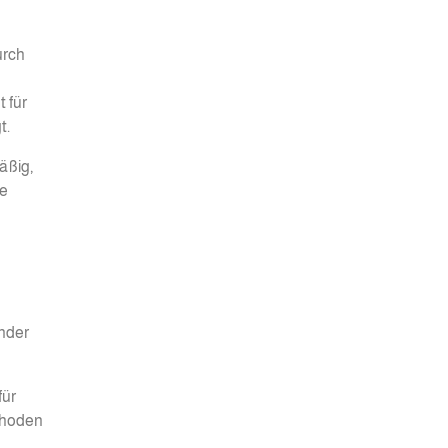
urch
 für
t.
äßig,
ge
ander
für
thoden