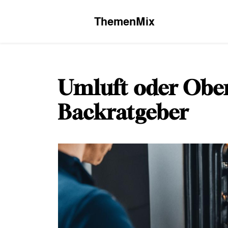
Skip
to
ThemenMix
content
Umluft oder Ober
Backratgeber