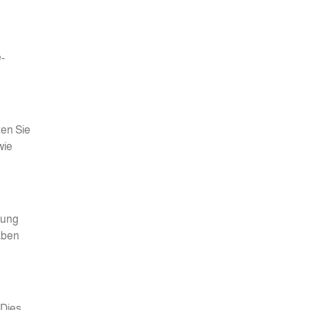
-
ten Sie
wie
lung
haben
 Dies