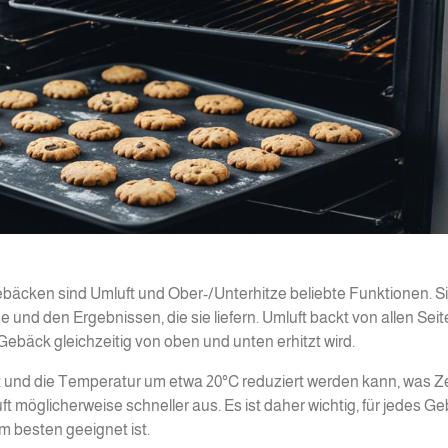
äcken sind Umluft und Ober-/Unterhitze beliebte Funktionen. S
 und den Ergebnissen, die sie liefern. Umluft backt von allen Sei
ebäck gleichzeitig von oben und unten erhitzt wird.
rzt und die Temperatur um etwa 20°C reduziert werden kann, was Z
ft möglicherweise schneller aus. Es ist daher wichtig, für jedes G
 besten geeignet ist.