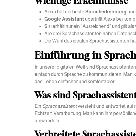
Wichtige Erkenntnisse
Alexa hat die beste
Spracherkennung
und 
Google Assistant
übertrifft Alexa bei kom
Siri
erhält nur ein “Ausreichend” und gilt als 
Alle drei Sprachassistenten haben Datens
Die Wahl des idealen Sprachassistenten häng
Einführung in Sprach
In unserer digitalen Welt sind Sprachassistenten
einfach durch Sprache zu kommunizieren. Man kan
das Leben einfacher und komfortabler.
Was sind Sprachassisten
Ein
Sprachassistent
versteht und antwortet auf na
Echtzeit-Verarbeitung. Man kann ihm persönlich
umwandeln.
Verbreitete Sprachassis