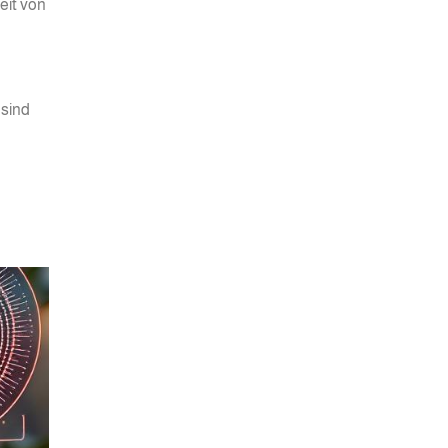
eit von
 sind