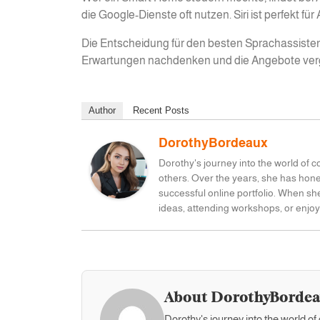
die Google-Dienste oft nutzen. Siri ist perfekt f
Die Entscheidung für den besten Sprachassisten
Erwartungen nachdenken und die Angebote verg
Author
Recent Posts
DorothyBordeaux
Dorothy's journey into the world of 
others. Over the years, she has honed
successful online portfolio. When sh
ideas, attending workshops, or enjoy
About DorothyBorde
Dorothy's journey into the world o