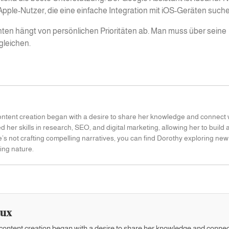
ür Apple-Nutzer, die eine einfache Integration mit iOS-Geräten such
ten hängt von persönlichen Prioritäten ab. Man muss über seine
leichen.
content creation began with a desire to share her knowledge and connect 
 her skills in research, SEO, and digital marketing, allowing her to build 
e’s not crafting compelling narratives, you can find Dorothy exploring new
ing nature.
aux
f content creation began with a desire to share her knowledge and connec