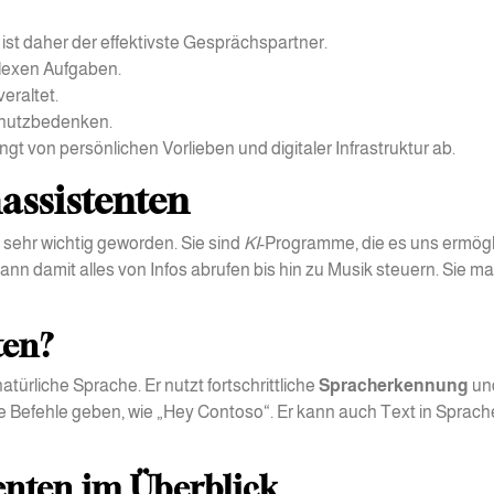
ist daher der effektivste Gesprächspartner.
plexen Aufgaben.
veraltet.
chutzbedenken.
t von persönlichen Vorlieben und digitaler Infrastruktur ab.
assistenten
 sehr wichtig geworden. Sie sind
KI
-Programme, die es uns ermögl
n damit alles von Infos abrufen bis hin zu Musik steuern. Sie m
ten?
türliche Sprache. Er nutzt fortschrittliche
Spracherkennung
un
e Befehle geben, wie „Hey Contoso“. Er kann auch Text in Sprach
tenten im Überblick