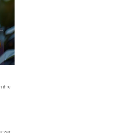
h ihre
utzer,