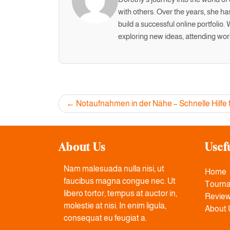
with others. Over the years, she has
build a successful online portfolio
exploring new ideas, attending wor
Post
Notaufnahmen in der Nähe – Schnelle Hilfe 
navigation
About Us
Usef
Nam malesuada nulla nisi, ut
Home
faucibus magna congue nec. Ut
Tourn
libero tortor, tempus at auctor in,
Revie
molestie at nisi. In enim ligula,
About 
consequat eu feugiat a.