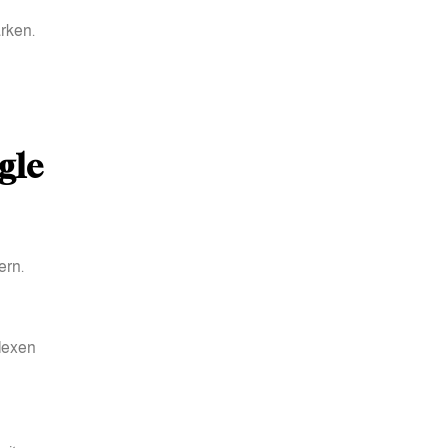
rken.
gle
ern.
plexen