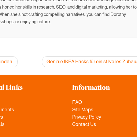
 honed her skills in research, SEO, and digital marketing, allowing her to
. When she’s not crafting compelling narratives, you can find Dorothy
kshops, or enjoying nature.
finden.
Geniale IKEA Hacks für ein stilvolles Zuha
ul Links
Information
FAQ
aments
Site Maps
ws
Privacy Policy
Us
Contact Us