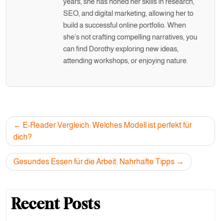
years, she has honed her skills in research,
SEO, and digital marketing, allowing her to
build a successful online portfolio. When
she’s not crafting compelling narratives, you
can find Dorothy exploring new ideas,
attending workshops, or enjoying nature.
Post
E-Reader Vergleich: Welches Modell ist perfekt für
navigation
dich?
Gesundes Essen für die Arbeit: Nahrhafte Tipps
Recent Posts