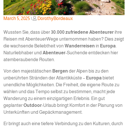
Posted
Posted
March 5, 2025
|
DorothyBordeaux
on
on
Wussten Sie, dass über
30.000 zufriedene Abenteurer
ihre
Reisen mit AbenteuerWege unternommen haben? Dies zeigt
die wachsende Beliebtheit von
Wanderreisen
in
Europa
.
Naturliebhaber und
Abenteuer
-Suchende entdecken hier
atemberaubende Routen.
Von den majestätischen
Bergen
der Alpen bis zu den
unberührten Stränden der Atlantikküste –
Europa
bietet
unendliche Möglichkeiten. Die Freiheit, die eigene Route zu
wählen und das Tempo selbst zu bestimmen, macht jede
Wanderung zu einem einzigartigen Erlebnis. Ein gut
geplanter
Outdoor
-Urlaub bringt Komfort in der Planung von
Unterkünften und Gepäckmanagement.
Er bringt auch eine tiefere Verbindung zu den Kulturen, durch