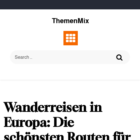
Skip
to
content
ThemenMix
Wanderreisen in
Europa: Die
schönsten Routen für