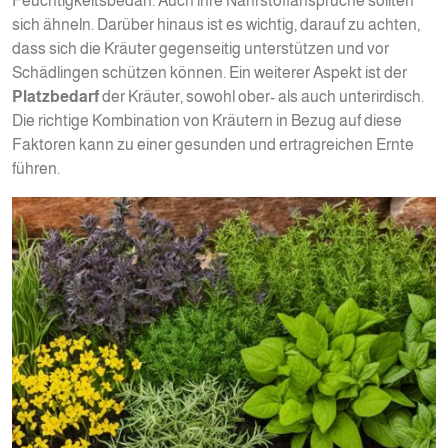
Feuchtigkeitsbedarf. Auch ihre Nährstoffansprüche sollten
sich ähneln. Darüber hinaus ist es wichtig, darauf zu achten,
dass sich die Kräuter gegenseitig unterstützen und vor
Schädlingen schützen können. Ein weiterer Aspekt ist der
Platzbedarf
der Kräuter, sowohl ober- als auch unterirdisch.
Die richtige Kombination von Kräutern in Bezug auf diese
Faktoren kann zu einer gesunden und ertragreichen Ernte
führen.