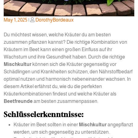
Posted
Posted
May 1, 2025
|
DorothyBordeaux
on
on
Du möchtest wissen, welche Kräuter du am besten
zusammen pflanzen kannst? Die richtige Kombination von
Kräutern im Beet kann einen großen Einfluss auf ihr
Wachstum und ihre Gesundheit haben. Durch die richtige
Mischkultur
können sich die Kräuter gegenseitig vor
Schädlingen und Krankheiten schützen, den Nährstoffbedarf
optimal nutzen und harmonisch nebeneinander wachsen. In
diesem Artikel erfährst du, wie du die perfekten
Kräuterkombinationen findest und welche Kräuter als
Beetfreunde
am besten zusammenpassen.
Schlüsselerkenntnisse:
Kräuter im Beet sollten in einer
Mischkultur
angepflanzt
werden, um sich gegenseitig zu unterstützen.