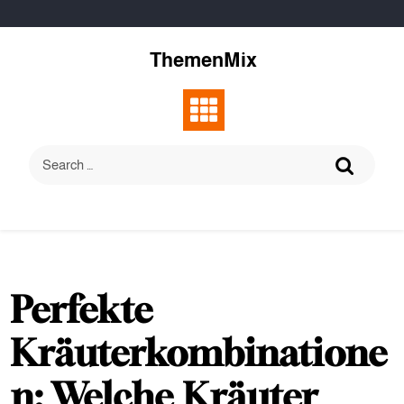
Skip
to
content
ThemenMix
Perfekte
Kräuterkombinatione
n: Welche Kräuter