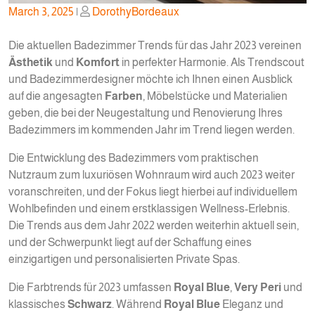
Posted
Posted
March 3, 2025
|
DorothyBordeaux
on
on
Die aktuellen Badezimmer Trends für das Jahr 2023 vereinen
Ästhetik
und
Komfort
in perfekter Harmonie. Als Trendscout
und Badezimmerdesigner möchte ich Ihnen einen Ausblick
auf die angesagten
Farben
, Möbelstücke und Materialien
geben, die bei der Neugestaltung und Renovierung Ihres
Badezimmers im kommenden Jahr im Trend liegen werden.
Die Entwicklung des Badezimmers vom praktischen
Nutzraum zum luxuriösen Wohnraum wird auch 2023 weiter
voranschreiten, und der Fokus liegt hierbei auf individuellem
Wohlbefinden und einem erstklassigen Wellness-Erlebnis.
Die Trends aus dem Jahr 2022 werden weiterhin aktuell sein,
und der Schwerpunkt liegt auf der Schaffung eines
einzigartigen und personalisierten Private Spas.
Die Farbtrends für 2023 umfassen
Royal Blue
,
Very Peri
und
klassisches
Schwarz
. Während
Royal Blue
Eleganz und