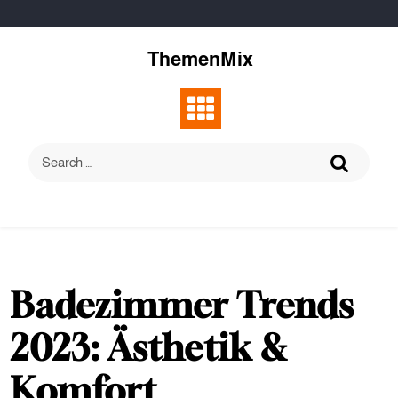
Skip
to
content
ThemenMix
Badezimmer Trends
2023: Ästhetik &
Komfort