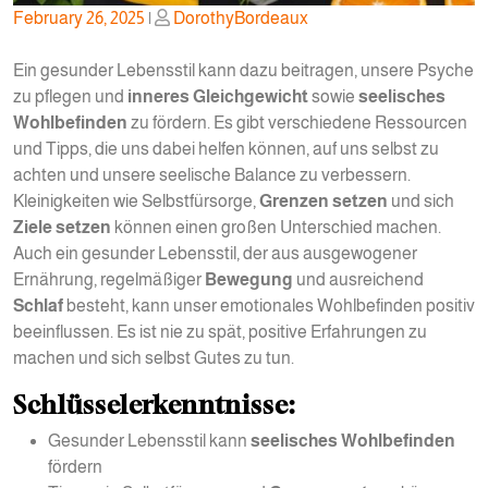
Posted
Posted
February 26, 2025
|
DorothyBordeaux
on
on
Ein gesunder Lebensstil kann dazu beitragen, unsere Psyche
zu pflegen und
inneres Gleichgewicht
sowie
seelisches
Wohlbefinden
zu fördern. Es gibt verschiedene Ressourcen
und Tipps, die uns dabei helfen können, auf uns selbst zu
achten und unsere seelische Balance zu verbessern.
Kleinigkeiten wie Selbstfürsorge,
Grenzen setzen
und sich
Ziele setzen
können einen großen Unterschied machen.
Auch ein gesunder Lebensstil, der aus ausgewogener
Ernährung, regelmäßiger
Bewegung
und ausreichend
Schlaf
besteht, kann unser emotionales Wohlbefinden positiv
beeinflussen. Es ist nie zu spät, positive Erfahrungen zu
machen und sich selbst Gutes zu tun.
Schlüsselerkenntnisse:
Gesunder Lebensstil kann
seelisches Wohlbefinden
fördern