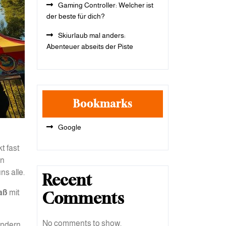
Gaming Controller: Welcher ist
der beste für dich?
Skiurlaub mal anders:
Abenteuer abseits der Piste
Bookmarks
Google
t fast
en
ns alle.
Recent
aß
mit
Comments
No comments to show.
ondern