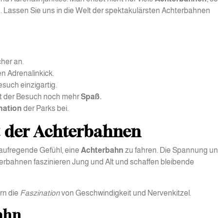
n
. Lassen Sie uns in die Welt der spektakulärsten Achterbahnen
cher an.
n Adrenalinkick.
uch einzigartig.
t der Besuch noch mehr
Spaß.
nation
der Parks bei.
lt der Achterbahnen
 aufregende Gefühl, eine
Achterbahn
zu fahren. Die Spannung u
rbahnen faszinieren Jung und Alt und schaffen bleibende
ern die
Faszination
von Geschwindigkeit und Nervenkitzel.
bahn