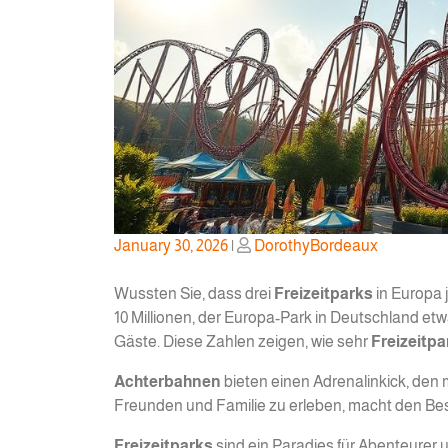
Posted
Posted
January 30, 2026
|
DorothyBordeaux
on
on
Wussten Sie, dass drei
Freizeitparks
in Europa j
10 Millionen, der Europa-Park in Deutschland etwa
Gäste. Diese Zahlen zeigen, wie sehr
Freizeitpa
Achterbahnen
bieten einen Adrenalinkick, den m
Freunden und Familie zu erleben, macht den Be
Freizeitparks
sind ein Paradies für Abenteurer u