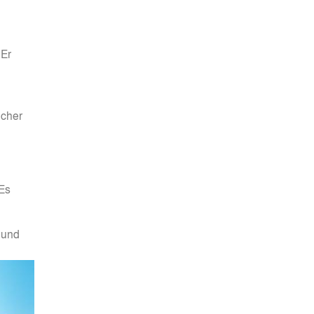
 Er
ucher
 Es
 und