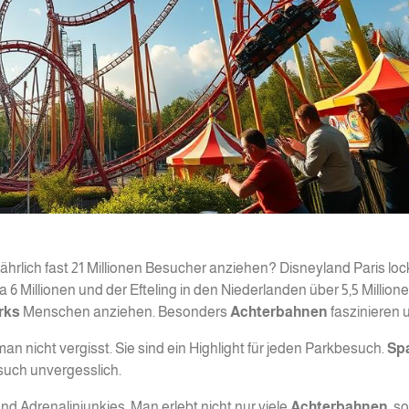
ährlich fast 21 Millionen Besucher anziehen? Disneyland Paris lock
 6 Millionen und der Efteling in den Niederlanden über 5,5 Million
rks
Menschen anziehen. Besonders
Achterbahnen
faszinieren u
an nicht vergisst. Sie sind ein Highlight für jeden Parkbesuch.
Sp
such unvergesslich.
nd Adrenalinjunkies. Man erlebt nicht nur viele
Achterbahnen
, s