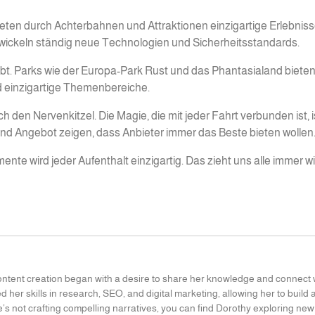
 bieten durch Achterbahnen und Attraktionen einzigartige Erlebniss
twickeln ständig neue Technologien und Sicherheitsstandards.
bt. Parks wie der Europa-Park Rust und das Phantasialand bieten
d einzigartige Themenbereiche.
 den Nervenkitzel. Die Magie, die mit jeder Fahrt verbunden ist, i
r und Angebot zeigen, dass Anbieter immer das Beste bieten wollen
te wird jeder Aufenthalt einzigartig. Das zieht uns alle immer wi
content creation began with a desire to share her knowledge and connect 
 her skills in research, SEO, and digital marketing, allowing her to build 
e’s not crafting compelling narratives, you can find Dorothy exploring new