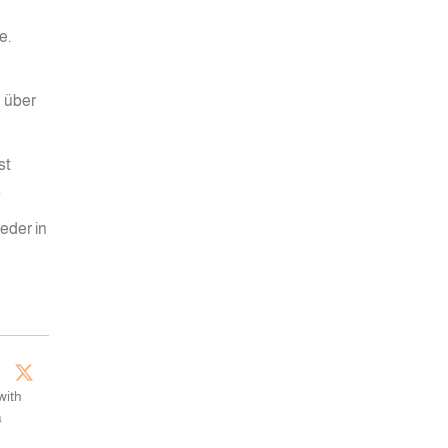
e.
 über
st
.
eder in
with
a