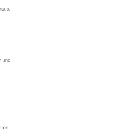
raus.
en und
s
ieren