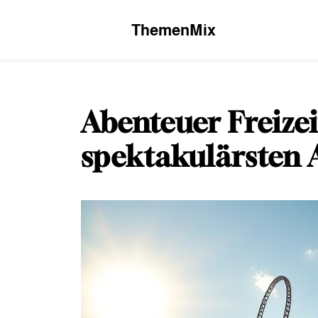
Skip
to
ThemenMix
content
Abenteuer Freizei
spektakulärsten 