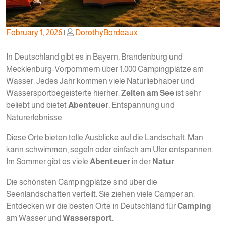
Posted
Posted
February 1, 2026
|
DorothyBordeaux
on
on
In Deutschland gibt es in Bayern, Brandenburg und
Mecklenburg-Vorpommern über 1.000 Campingplätze am
Wasser. Jedes Jahr kommen viele Naturliebhaber und
Wassersportbegeisterte hierher.
Zelten am See
ist sehr
beliebt und bietet
Abenteuer
, Entspannung und
Naturerlebnisse.
Diese Orte bieten tolle Ausblicke auf die Landschaft. Man
kann schwimmen, segeln oder einfach am Ufer entspannen.
Im Sommer gibt es viele
Abenteuer
in der
Natur
.
Die schönsten Campingplätze sind über die
Seenlandschaften verteilt. Sie ziehen viele Camper an.
Entdecken wir die besten Orte in Deutschland für
Camping
am Wasser und
Wassersport
.