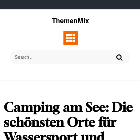
Skip
to
content
ThemenMix
Camping am See: Die
schönsten Orte für
Wassersport und